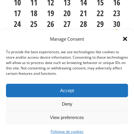
évènements
évènements
évènements
évènements
évènements
évènement
évène
0
0
0
0
0
0
0
10
11
12
13
14
15
naviga
16
Évènements
évènements
évènements
évènements
évènements
évènements
évènements
évène
0
0
0
0
0
0
0
17
18
19
20
21
22
23
évènements
évènements
évènements
évènements
évènements
évènements
évène
0
0
0
0
0
0
1
24
25
26
27
28
29
de
30
évènements
évènements
évènements
évènements
évènements
évènements
évène
0
0
0
0
0
0
0
31
1
2
3
4
5
6
Manage Consent
évènements
évènements
évènements
évènements
évènements
évènement
évène
vues
Il n’y a pas d’évènements ce jour là.
To provide the best experiences, we use technologies like cookies to
Notice
store and/or access device information. Consenting to these technologies
will allow us to process data such as browsing behavior or unique IDs on
Évène
this site. Not consenting or withdrawing consent, may adversely affect
certain features and functions.
Juil
Ce mois-ci
Sep
Accept
S’abonner au calendrier
Deny
View preferences
Politique de cookies