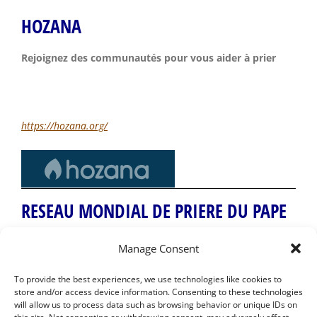
HOZANA
Rejoignez des communautés pour vous aider à prier
https://hozana.org/
RESEAU MONDIAL DE PRIERE DU PAPE
Réseau Mondial de Prière du Pape
Manage Consent
https://www.prieraucoeurdumonde.net/
To provide the best experiences, we use technologies like cookies to
store and/or access device information. Consenting to these technologies
will allow us to process data such as browsing behavior or unique IDs on