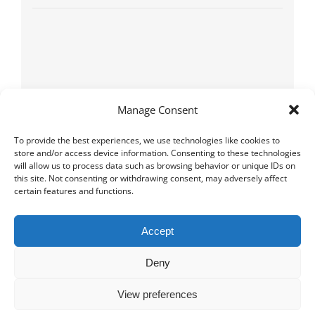
Manage Consent
To provide the best experiences, we use technologies like cookies to
store and/or access device information. Consenting to these technologies
will allow us to process data such as browsing behavior or unique IDs on
this site. Not consenting or withdrawing consent, may adversely affect
certain features and functions.
Lieu
Accept
Eglise Saint Paul
2 avenue de Huy
Deny
Compiègne
,
60200
France
View preferences
+ Google Map