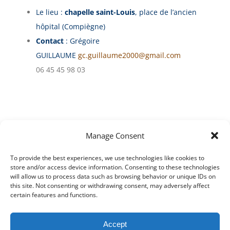
Le lieu :
chapelle saint-Louis
, place de l’ancien
hôpital (Compiègne)
Contact
: Grégoire
GUILLAUME
gc.guillaume2000@gmail.com
06 45 45 98 03
Manage Consent
Articles récents
To provide the best experiences, we use technologies like cookies to
store and/or access device information. Consenting to these technologies
Un nouveau prêtre sur notre paroisse
will allow us to process data such as browsing behavior or unique IDs on
this site. Not consenting or withdrawing consent, may adversely affect
certain features and functions.
Offres d’emploi
Changements à venir dans nos paroisses
Accept