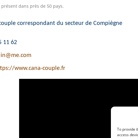
 présent dans près de 50 pays.
couple correspondant du secteur de Compiègne
5 11 62
uin@me.com
ttps://www.cana-couple.fr
To provide t
access devic