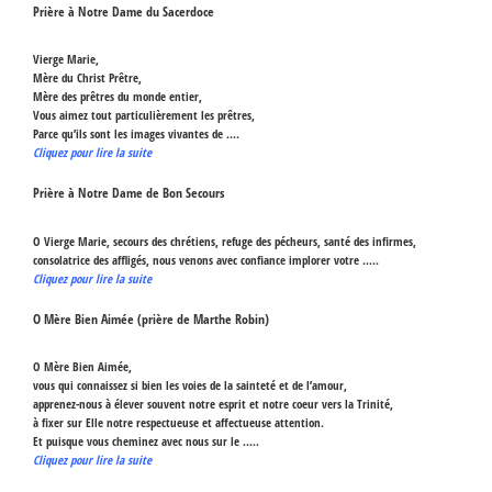
Prière à Notre Dame du Sacerdoce
Vierge Marie,
Mère du Christ Prêtre,
Mère des prêtres du monde entier,
Vous aimez tout particulièrement les prêtres,
Parce qu’ils sont les images vivantes de ….
Cliquez pour lire la suite
Prière à Notre Dame de Bon Secours
O Vierge Marie, secours des chrétiens, refuge des pécheurs, santé des infirmes,
consolatrice des affligés, nous venons avec confiance implorer votre …..
Cliquez pour lire la suite
O Mère Bien Aimée (prière de Marthe Robin)
O Mère Bien Aimée,
vous qui connaissez si bien les voies de la sainteté et de l’amour,
apprenez-nous à élever souvent notre esprit et notre coeur vers la Trinité,
à fixer sur Elle notre respectueuse et affectueuse attention.
Et puisque vous cheminez avec nous sur le …..
Cliquez pour lire la suite