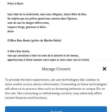
Prière à Marie
Sous l’abri de ta miséricorde, nous nous réfugions, Sainte Mère de Dieu.
Ne méprise pas nos prières quand nous sommes dans l’épreuve,
mais de tous les dangers délivre-nous,
toujours Vierge, glorieuse et bénie.
Amen
O Mère Bien Aimée (prière de Marthe Robin)
O Mère Bien Aimée,
vous qui connaissez si bien les voies de la sainteté et de l’amour,
apprenez-nous à élever souvent notre esprit et notre coeur vers la Trinité,
à fixer sur
Elle
notre respectueuse et affectueuse attention.
Manage Consent
Et puisque vous cheminez avec nous sur le chemin de la …
Cliquez pour lire la suite
To provide the best experiences, we use technologies like cookies to
Prière à St Joseph
store and/or access device information. Consenting to these technologies
will allow us to process data such as browsing behavior or unique IDs on
this site. Not consenting or withdrawing consent, may adversely affect
De la lettre apostolique Patris Corde, du Pape François
certain features and functions.
« il ne reste qu’à implorer de saint Joseph la grâce des grâces : notre conversion. Nous
lui adressons notre prière : »
Accept