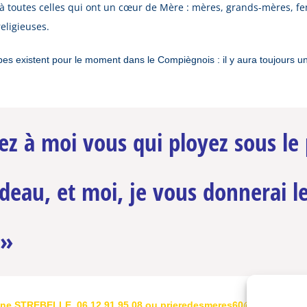
e à toutes celles qui ont un cœur de Mère : mères, grands-mères, 
religieuses.
es existent pour le moment dans le Compiègnois : il y aura toujours un
z à moi vous qui ployez sous le 
deau, et moi, je vous donnerai l
 »
lène STREBELLE 06 12 91 95 08 ou prieredesmeres60@gmail.com