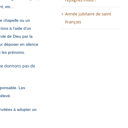
nt, etc…
Année jubilaire de saint
e chapelle ou un
François
ions à l’aide d’un
role de Dieu par la
ur déposer en silence
it les prénoms.
 ne donnons pas de
sponsable. Les
 élevé.
nvitées à adopter un