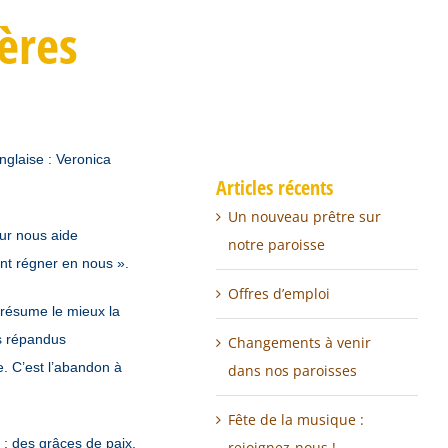
ères
nglaise : Veronica
Articles récents
Un nouveau prêtre sur
eur nous aide
notre paroisse
nt régner en nous ».
Offres d’emploi
i résume le mieux la
es répandus
Changements à venir
e.
C’est l’abandon à
dans nos paroisses
Fête de la musique :
 : des grâces de paix,
rejoignez-nous !