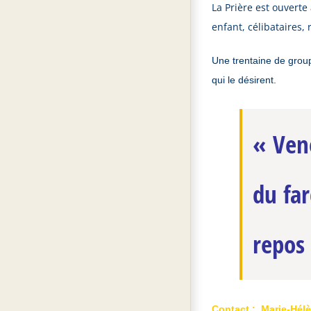
La Prière est ouvert
enfant, célibataires, 
Une trentaine de group
qui le désirent.
« Vene
du far
repos
Contact : Marie-Hé