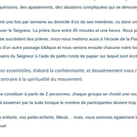
guérisons, des apaisements, des situations compliquées qui se dénoue
it une fois par semaine au domicile d’un de ses membres, ou dans un
louer le Seigneur. La prière dure entre 45 minutes et une heure. Nous pr
el se succèdent des prières, nous nous mettons aussi à l’écoute de la Pa
ou d’un autre passage biblique et nous venons ensuite chacune notre to
ains du Seigneur à l’aide de petits ronds de papier sur lequel sont écr
es essentielles, d’abord la confidentialité, et deuxièmement nous
 contraire à la spiritualité du mouvement.
e constituer à partir de 2 personnes, chaque groupe se choisit une re
 essaimer par la suite lorsque le nombre de participantes devient trop
 enfants, nos petits-enfants, filleuls… mais, nous sommes également i
tuel.