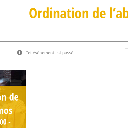
Ordination de l’
Cet évènement est passé.
on de
mos
:00
-