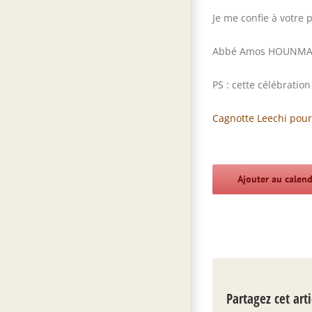
Je me confie à votre 
Abbé Amos HOUNM
PS : cette célébratio
Cagnotte Leechi pour 
Ajouter au calend
Partagez cet arti