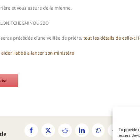
prière et vous assure de la mienne.
ALON TCHEGNINOUGBO
n seras précédée d’une veillée de prière,
tout les détails de celle-ci i
aider l’abbé a lancer son ministère
rier
To provide t
Facebook
X
Reddit
LinkedIn
WhatsApp
Telegram
Tum
cle
access devic