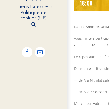
18:00
Liens Externes
Politique de
cookies (UE)
L’abbé Amos HOUN
vous invite à partici
dimanche 14 juin à 1
Facebook
Email
Le repas aura lieu à p
Dans un esprit de si
— de A à M : plat sal
— de N à Z : dessert
Merci pour votre part