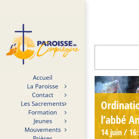
Passer
au
contenu
Accueil
La Paroisse
Contact
Ordinati
Les Sacrements
Formation
l’abbé A
Jeunes
Mouvements
14 juin / 16
Prières