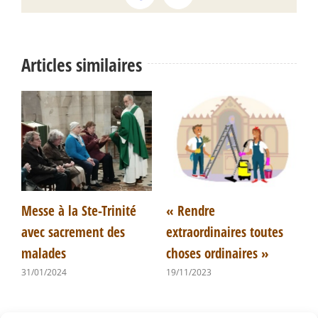
Articles similaires
Messe à la Ste-Trinité
« Rendre
«
avec sacrement des
extraordinaires toutes
m
malades
choses ordinaires »
2
31/01/2024
19/11/2023
1