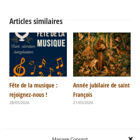
Articles similaires
Fête de la musique :
Année jubilaire de saint
P
rejoignez-nous !
François
d
28/05/2026
21/05/2026
1
Manage Consent