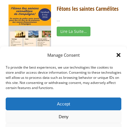
Fêtons les saintes Carmélites
...
Lire La Suite…
Manage Consent
Jeûne en paroisse
To provide the best experiences, we use technologies like cookies to
Jeûne en paroisse 4 vendredi de
store and/or access device information. Consenting to these technologies
will allow us to process data such as browsing behavior or unique IDs on
Carême L’opération « Jeûne en
this site. Not consenting or withdrawing consent, may adversely affect
certain features and functions.
paroisse » a porté de beaux
fruits l’année dernière. Nous ...
Accept
Lire La Suite…
Deny