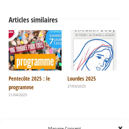
Articles similaires
de
Pentecôte 2025 : le
Lourdes 2025
P
programme
I
27/03/2025
m
21/04/2025
0
Manage Consent