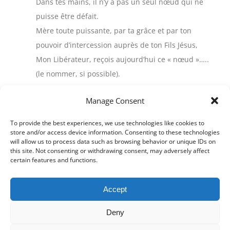
Dans tes mains, il n’y a pas un seul nœud qui ne
puisse être défait.
Mère toute puissante, par ta grâce et par ton
pouvoir d’intercession auprès de ton Fils Jésus,
Mon Libérateur, reçois aujourd’hui ce « nœud »…..
(le nommer, si possible).
Pour la gloire de Dieu, je te demande de le défaire,
Manage Consent
et de le défaire pour toujours. J’espère en Toi.
Tu es l’unique Consolatrice que Dieu m’a donnée,
To provide the best experiences, we use technologies like cookies to
tu es la forteresse de mes forces fragiles, la
store and/or access device information. Consenting to these technologies
will allow us to process data such as browsing behavior or unique IDs on
richesse de mes misères,
this site. Not consenting or withdrawing consent, may adversely affect
la délivrance de tout ce qui m’empêche d’être avec
certain features and functions.
le Christ.
Accueille mon appel. Garde-moi, guide-moi,
Accept
protège-moi.
Deny
Tu es mon refuge assuré.