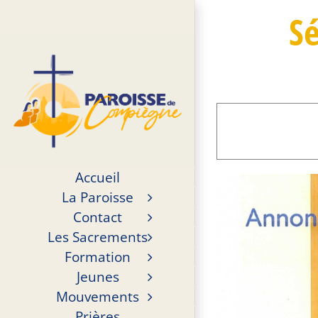
Passer
Sé
au
contenu
Accueil
La Paroisse
Contact
Les Sacrements
Formation
Jeunes
Mouvements
Prières