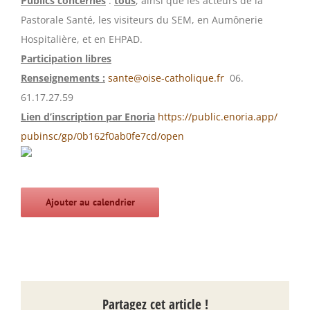
Publics concernés
:
tous
, ainsi que les acteurs de la
Pastorale Santé, les visiteurs du SEM, en Aumônerie
Hospitalière, et en EHPAD.
Participation libres
Renseignements :
sante@oise-catholique.fr
06.
61.17.27.59
Lien d’inscription par Enoria
https://public.enoria.app/
pubinsc/gp/0b162f0ab0fe7cd/
open
Ajouter au calendrier
Partagez cet article !