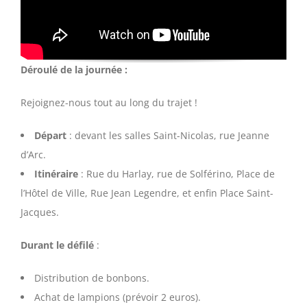
Déroulé de la journée :
Rejoignez-nous tout au long du trajet !
Départ
: devant les salles Saint-Nicolas, rue Jeanne
d’Arc.
Itinéraire
: Rue du Harlay, rue de Solférino, Place de
l’Hôtel de Ville, Rue Jean Legendre, et enfin Place Saint-
Jacques.
Durant le défilé
:
Distribution de bonbons.
Achat de lampions (prévoir 2 euros).