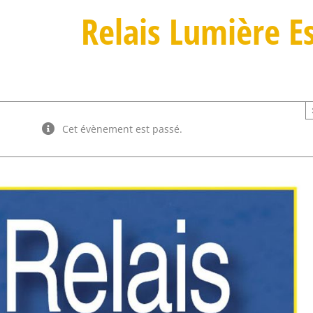
Relais Lumière E
Cet évènement est passé.