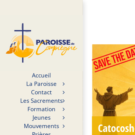
Passer
au
contenu
Accueil
La Paroisse
Contact
Les Sacrements
Formation
Jeunes
Catocos
Mouvements
Prières