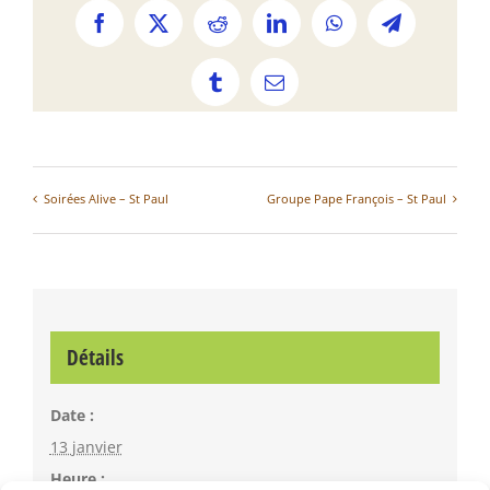
Facebook
X
Reddit
LinkedIn
WhatsApp
Telegram
Tumblr
Email
Soirées Alive – St Paul
Groupe Pape François – St Paul
Détails
Date :
13 janvier
Heure :