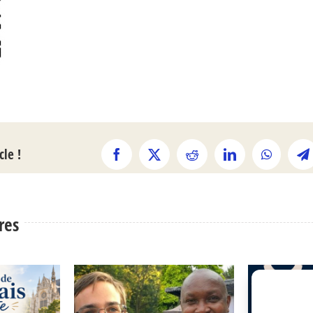
cle !
Facebook
X
Reddit
LinkedIn
WhatsAp
T
ires