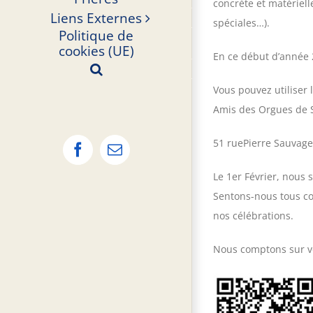
concrète et matériell
Liens Externes
spéciales…).
Politique de
cookies (UE)
En ce début d’année
Vous pouvez utiliser 
Amis des Orgues de Sa
51 ruePierre Sauvag
Facebook
Email
Le 1er Février, nous 
Sentons-nous tous con
nos célébrations.
Nous comptons sur vo