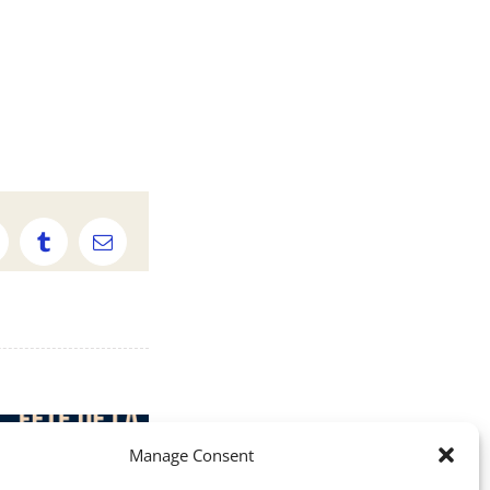
p
elegram
Tumblr
Email
Manage Consent