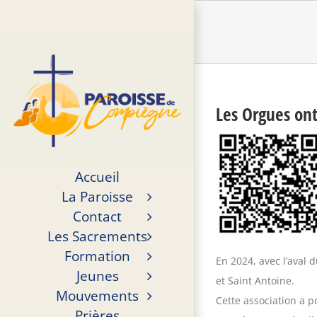
Passer
au
contenu
Les Orgues ont
Accueil
La Paroisse
Contact
Les Sacrements
Formation
En 2024, avec l’aval 
Jeunes
et Saint Antoine.
Mouvements
Cette association a p
Prières