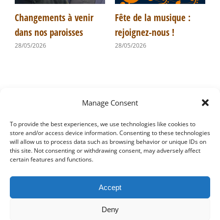
Changements à venir
Fête de la musique :
A
dans nos paroisses
rejoignez-nous !
F
28/05/2026
28/05/2026
2
Manage Consent
Articles récents
To provide the best experiences, we use technologies like cookies to
store and/or access device information. Consenting to these technologies
Un nouveau prêtre sur notre paroisse
will allow us to process data such as browsing behavior or unique IDs on
this site. Not consenting or withdrawing consent, may adversely affect
certain features and functions.
Offres d’emploi
Changements à venir dans nos paroisses
Accept
Deny
Fête de la musique : rejoignez-nous !