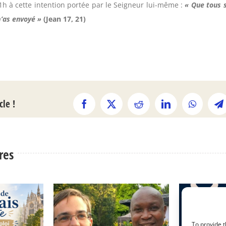
h à cette intention portée par le Seigneur lui-même :
« Que tous s
’as envoyé »
(Jean 17, 21)
cle !
Facebook
X
Reddit
LinkedIn
WhatsAp
T
ires
To provide t