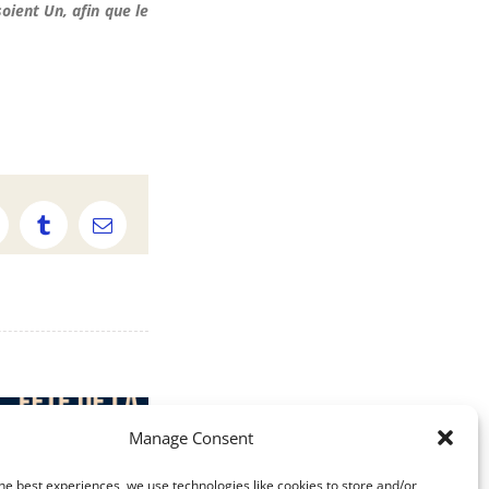
oient Un, afin que le
p
elegram
Tumblr
Email
Manage Consent
he best experiences, we use technologies like cookies to store and/or