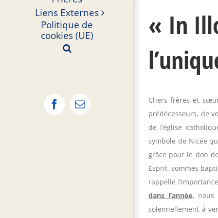
Liens Externes
« In Il
Politique de
cookies (UE)
l’uniq
Chers frères et sœur
Facebook
Email
prédécesseurs, de voi
de l’église catholi
symbole de Nicée que
grâce pour le don de 
Esprit, sommes bapti
rappelle l’importanc
dans l’année
,
nous s
solennellement à ven