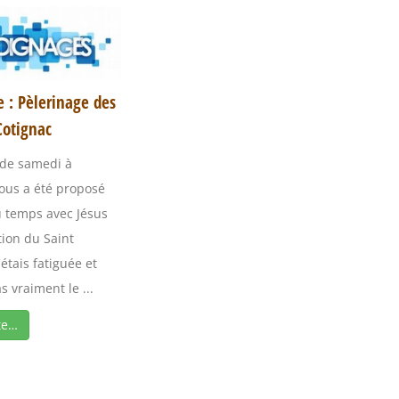
 : Pèlerinage des
otignac
 de samedi à
ous a été proposé
 temps avec Jésus
tion du Saint
étais fatiguée et
s vraiment le ...
te…