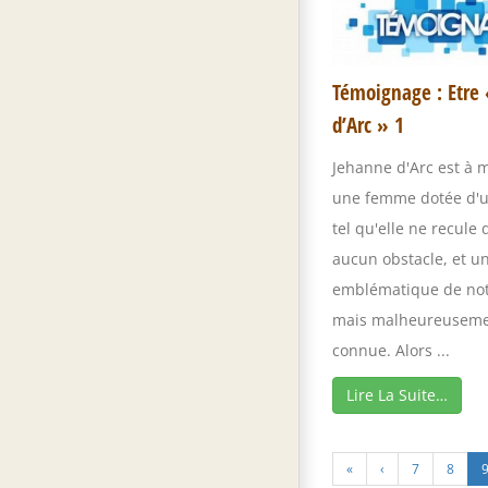
Témoignage : Etre
d’Arc » 1
Jehanne d'Arc est à 
une femme dotée d'
tel qu'elle ne recule
aucun obstacle, et un
emblématique de not
mais malheureuseme
connue. Alors ...
Lire La Suite…
«
‹
7
8