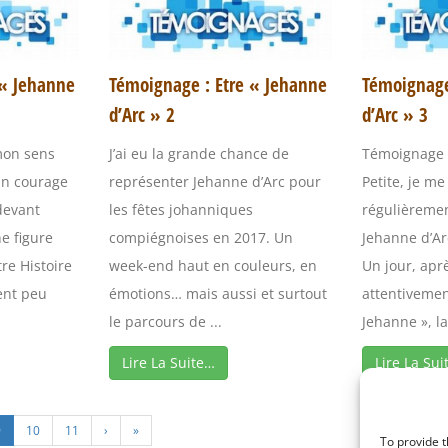
 « Jehanne
Témoignage : Etre « Jehanne
Témoignage
d’Arc » 2
d’Arc » 3
mon sens
J’ai eu la grande chance de
Témoignage S
un courage
représenter Jehanne d’Arc pour
Petite, je me
 devant
les fêtes johanniques
régulièremen
e figure
compiégnoises en 2017. Un
Jehanne d’Ar
re Histoire
week-end haut en couleurs, en
Un jour, aprè
nt peu
émotions… mais aussi et surtout
attentivement
le parcours de ...
Jehanne », la
Lire La Suite…
Lire La Sui
9
10
11
›
»
To provide t