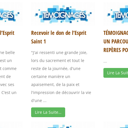
’Esprit
Recevoir le don de l’Esprit
TÉMOIGNAGE
Saint 1
UN PARCOU
REPÈRES P
ne belle
"J'ai ressenti une grande joie,
est un
lors du sacrement et tout le
...
vit comme
reste de la journée, d'une
Lire La Sui
ent de
certaine manière un
vec ses
apaisement, de la paix et
 C’est un
l'impression de découvrir la vie
d'une ...
Lire La Suite…