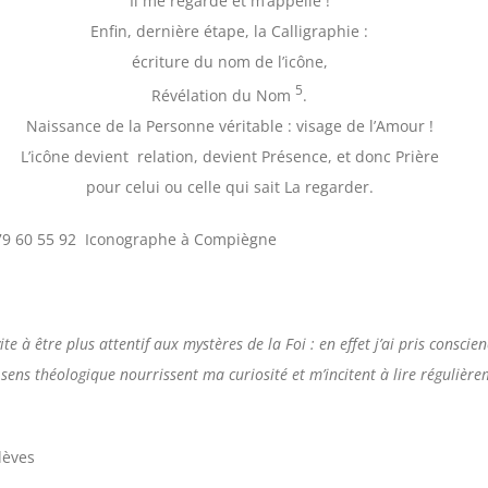
Il me regarde et m’appelle !
Enfin, dernière étape, la Calligraphie :
écriture du nom de l’icône,
5
Révélation du Nom
.
Naissance de la Personne véritable : visage de l’Amour !
L’icône devient relation, devient Présence, et donc Prière
pour celui ou celle qui sait La regarder.
 79 60 55 92 Iconographe à Compiègne
te à être plus attentif aux mystères de la Foi : en effet j’ai pris conscien
sens théologique nourrissent ma curiosité et m’incitent à lire régulière
lèves